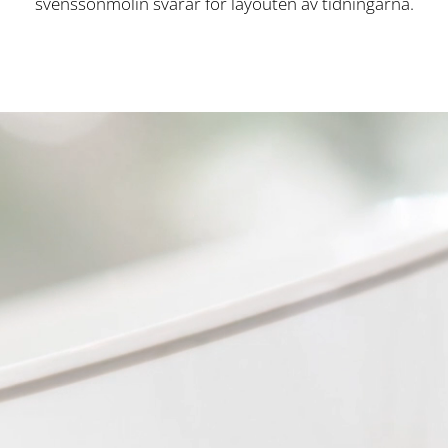
svenssonmolin svarar för layouten av tidningarna.