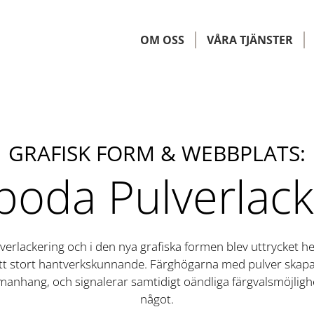
OM OSS
VÅRA TJÄNSTER
GRAFISK FORM & WEBBPLATS:
boda Pulverlack
erlackering och i den nya grafiska formen blev uttrycket h
t stort hantverkskunnande. Färghögarna med pulver skapar 
ammanhang, och signalerar samtidigt oändliga färgvalsmöjlighe
något.