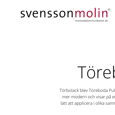
Hoppa till innehåll
Töre
Törbolack blev Töreboda Pulv
mer modern och visar på et
lätt att applicera i olika s