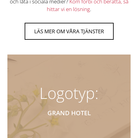
och låta i sociala medier?
Kom förbi och berätta, så
hittar vi en lösning
.
LÄS MER OM VÅRA TJÄNSTER
Logotyp:
GRAND HOTEL