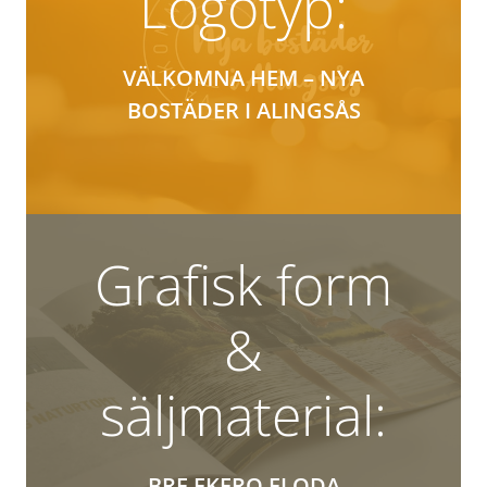
Logotyp:
VÄLKOMNA HEM – NYA
BOSTÄDER I ALINGSÅS
Grafisk form
&
säljmaterial:
BRF EKERO FLODA